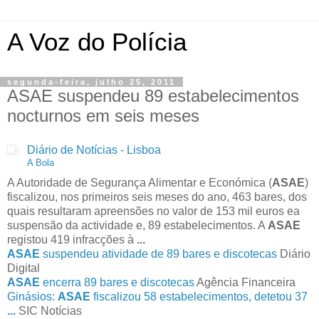
A Voz do Polícia
segunda-feira, julho 25, 2011
ASAE suspendeu 89 estabelecimentos
nocturnos em seis meses
Diário de Notícias - Lisboa
A Bola
A Autoridade de Segurança Alimentar e Económica (
ASAE
)
fiscalizou, nos primeiros seis meses do ano, 463 bares, dos
quais resultaram apreensões no valor de 153 mil euros ea
suspensão da actividade e, 89 estabelecimentos. A
ASAE
registou 419 infracções à
...
ASAE
suspendeu atividade de 89 bares e discotecas
Diário
Digital
ASAE
encerra 89 bares e discotecas
Agência Financeira
Ginásios:
ASAE
fiscalizou 58 estabelecimentos, detetou 37
...
SIC Notícias