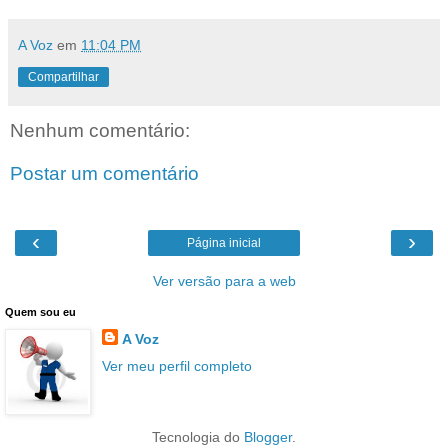
A Voz
em
11:04 PM
Compartilhar
Nenhum comentário:
Postar um comentário
‹
›
Página inicial
Ver versão para a web
Quem sou eu
A Voz
Ver meu perfil completo
Tecnologia do
Blogger
.