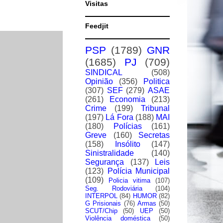
Visitas
Feedjit
PSP
(1789)
GNR
(1685)
PJ
(709)
SINDICAL
(508)
Opinião
(356)
Politica
(307)
SEF
(279)
ASAE
(261)
Economia
(213)
Crime
(199)
Tribunal
(197)
Lá Fora
(188)
MAI
(180)
Polícias
(161)
Greve
(160)
Secretas
(158)
Insólito
(147)
Sinistralidade
(140)
Segurança
(137)
Leis
(123)
Polícia Municipal
(109)
Policia vitima
(107)
Seg. Rodoviária
(104)
INTERPOL
(84)
HUMOR
(82)
G Prisionais
(76)
Armas
(50)
SCUT/Chip
(50)
UEP
(50)
Violência doméstica
(50)