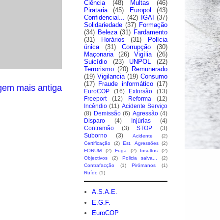
Ciência
(48)
Multas
(46)
Pirataria
(45)
Europol
(43)
Confidencial...
(42)
IGAI
(37)
Solidariedade
(37)
Formação
(34)
Beleza
(31)
Fardamento
(31)
Horários
(31)
Polícia
única
(31)
Corrupção
(30)
Maçonaria
(26)
Vigília
(26)
Suicídio
(23)
UNPOL
(22)
Terrorismo
(20)
Remunerado
(19)
Vigilancia
(19)
Consumo
(17)
Fraude informático
(17)
gem mais antiga
EuroCOP
(16)
Extorsão
(13)
Freeport
(12)
Reforma
(12)
Incêndio
(11)
Acidente Serviço
(8)
Demissão
(6)
Agressão
(4)
Disparo
(4)
Injúrias
(4)
Contramão
(3)
STOP
(3)
Suborno
(3)
Acidente
(2)
Certificação
(2)
Est. Agressões
(2)
FORUM
(2)
Fuga
(2)
Insultos
(2)
Objectivos
(2)
Policia salva...
(2)
Contrafacção
(1)
Pirómanos
(1)
Ruído
(1)
A.S.A.E.
E.G.F.
EuroCOP