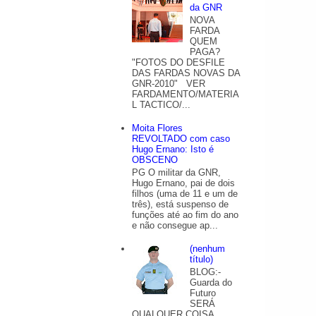
da GNR
NOVA
FARDA
QUEM
PAGA?
"FOTOS DO DESFILE
DAS FARDAS NOVAS DA
GNR-2010" VER
FARDAMENTO/MATERIA
L TACTICO/...
Moita Flores
REVOLTADO com caso
Hugo Ernano: Isto é
OBSCENO
PG O militar da GNR,
Hugo Ernano, pai de dois
filhos (uma de 11 e um de
três), está suspenso de
funções até ao fim do ano
e não consegue ap...
(nenhum
título)
BLOG:-
Guarda do
Futuro
SERÁ
QUALQUER COISA