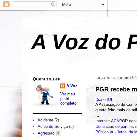
A Voz do P
terça-feira, janeiro 0
Quem sou eu
A Voz
PGR recebe mil
Ver meu
perfil
Diário IOL
completo
A Associação do Comérc
quarta-feira mais de mi
...
Acidente
(2)
Internet: ACAPOR denunc
Denúncias de partilha il
Acidente Serviço
(8)
Público.pt
-
Jornal da 
Agressão
(4)