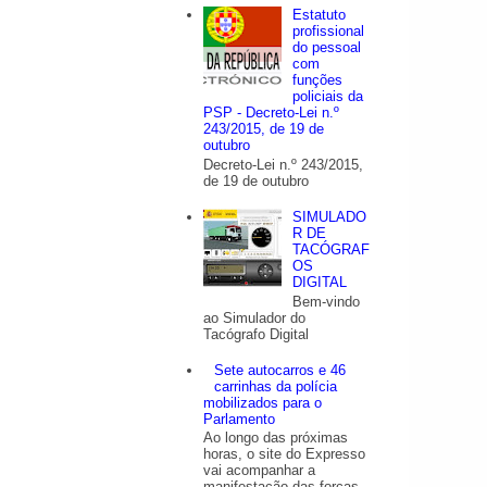
Estatuto
profissional
do pessoal
com
funções
policiais da
PSP - Decreto-Lei n.º
243/2015, de 19 de
outubro
Decreto-Lei n.º 243/2015,
de 19 de outubro
SIMULADO
R DE
TACÓGRAF
OS
DIGITAL
Bem-vindo
ao Simulador do
Tacógrafo Digital
Sete autocarros e 46
carrinhas da polícia
mobilizados para o
Parlamento
Ao longo das próximas
horas, o site do Expresso
vai acompanhar a
manifestação das forças