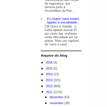
de segurança, que
termina junto à
Assembleia da Rep...
Ex-virgem narra medos
ligados à sexualidade
CM (Sexo e Saúde) ;)
Falha apetite sexual 47
por cento das mulheres
sente dificuldade em ter
prazer. Mais um capítulo
do ‘sexo e saúd...
Arquivo do blog
►
2016
(4)
►
2015
(5)
►
2014
(13)
►
2013
(201)
►
2012
(804)
▼
2011
(2176)
►
dezembro
(63)
►
novembro
(39)