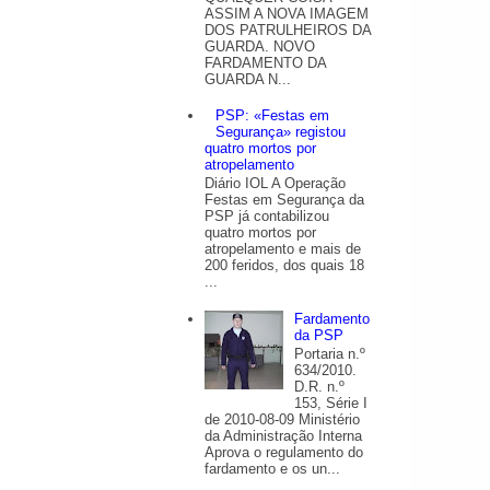
ASSIM A NOVA IMAGEM
DOS PATRULHEIROS DA
GUARDA. NOVO
FARDAMENTO DA
GUARDA N...
PSP: «Festas em
Segurança» registou
quatro mortos por
atropelamento
Diário IOL A Operação
Festas em Segurança da
PSP já contabilizou
quatro mortos por
atropelamento e mais de
200 feridos, dos quais 18
...
Fardamento
da PSP
Portaria n.º
634/2010.
D.R. n.º
153, Série I
de 2010-08-09 Ministério
da Administração Interna
Aprova o regulamento do
fardamento e os un...