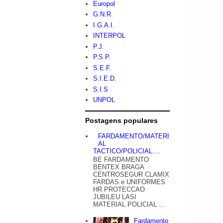
Europol
G.N.R.
I.G.A.I.
INTERPOL
P.J.
P.S.P.
S.E.F.
S.I.E.D.
S.I.S
UNPOL
Postagens populares
FARDAMENTO/MATERI
AL
TACTICO/POLICIAL....
BE FARDAMENTO
BENTEX BRAGA
CENTROSEGUR CLAMIX
FARDAS e UNIFORMES
HR PROTECCAO
JUBILEU LASI
MATERIAL POLICIAL ...
Fardamento