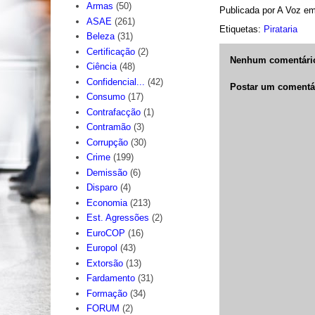
Armas
(50)
Publicada por
A Voz
e
ASAE
(261)
Etiquetas:
Pirataria
Beleza
(31)
Certificação
(2)
Nenhum comentári
Ciência
(48)
Confidencial...
(42)
Postar um comentá
Consumo
(17)
Contrafacção
(1)
Contramão
(3)
Corrupção
(30)
Crime
(199)
Demissão
(6)
Disparo
(4)
Economia
(213)
Est. Agressões
(2)
EuroCOP
(16)
Europol
(43)
Extorsão
(13)
Fardamento
(31)
Formação
(34)
FORUM
(2)