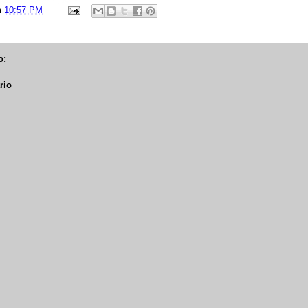
m
10:57 PM
o:
rio