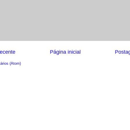
ecente
Página inicial
Posta
ários (Atom)